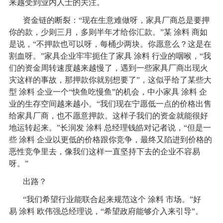
来越受到业内人士的关注。
资金链的断裂：“现在生意难做呀，家具厂商总是要押
你的款，少则三月，多则半年才给你汇款。”某
涂料
商如
是说，“不押款也可以呀，每桶少两块。你愿意么？这是在
割血呀。”家具企业牢牢扼住了家具
涂料
行业的咽喉，“我
们的资金周转速度越来越慢了，遇到一些家具厂商出现火
灾这样的事故，那押款你就别想要了”，这似乎给了某些大
型
涂料
企业一个“快鱼吃慢鱼”的机会，中小家具
涂料
企
业的生存空间越来越小。“我们现在宁愿低一点的价格出售
给家具厂商，也不愿意押款。这样子我们的资金就能很好
地运转起来。”长润发
涂料
总经理钱皓对记者说，“但是一
些
涂料
企业以更低的价格跟你竞争，最终又陷进到价格的
恶性竞争里去，像我们这样一直坚持下去的企业不容易
呀。”
出路？
“我们希望行业能联合起来规范这个
涂料
市场。”好
易
涂料
欧伟强总经理说，“希望政府能够介入来引导”。