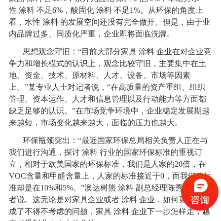
性
涂料
不足6%，酸固化
涂料
不足1%。从环保的角度上
看，水性
涂料
的发展空间还没有完全做开。但是，由于业
内品牌过多、同质化严重，企业即将面临洗牌。
思想观念守旧：“目前大部分家具
涂料
企业在对企业竞
争力和增长模式的认识上，观念比较守旧，主要集中在土
地、资金、技术、原材料、人才、设备、市场等因素
上。”某专业人士对记者说，“在高质量的资产重组、组织
管理、资本运作、人才和信息管理以及行动能力等方面都
缺乏足够的认识。”在市场竞争环境中，企业稳定发展期越
来越短，市场变化越来越大，面临的压力也越大。
环保瓶颈突出：“最近国家环保总局相关负责人正在与
我们进行沟通，探讨
涂料
行业的国家环保标准的重视订
立，相对于欧美国家的环保标准，我们是人家的20倍，在
VOC含量和甲醛含量上，人家的标准接近于0，而我们的标
准却是在10%和5%。”澳达树熊
涂料
副总经理陈秀祥对记
者说。这无论是对家具企业或者
涂料
企业，如何竞合共赢
成了不得不考虑的问题，家具
涂料
企业下一步怎样走，越