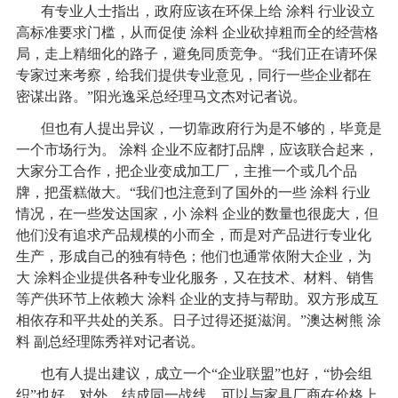
有专业人士指出，政府应该在环保上给
涂料
行业设立
高标准要求门槛，从而促使
涂料
企业砍掉粗而全的经营格
局，走上精细化的路子，避免同质竞争。“我们正在请环保
专家过来考察，给我们提供专业意见，同行一些企业都在
密谋出路。”阳光逸采总经理马文杰对记者说。
但也有人提出异议，一切靠政府行为是不够的，毕竟是
一个市场行为。
涂料
企业不应都打品牌，应该联合起来，
大家分工合作，把企业变成加工厂，主推一个或几个品
牌，把蛋糕做大。“我们也注意到了国外的一些
涂料
行业
情况，在一些发达国家，小
涂料
企业的数量也很庞大，但
他们没有追求产品规模的小而全，而是对产品进行专业化
生产，形成自己的独有特色；他们也通常依附大企业，为
大
涂料
企业提供各种专业化服务，又在技术、材料、销售
等产供环节上依赖大
涂料
企业的支持与帮助。双方形成互
相依存和平共处的关系。日子过得还挺滋润。”澳达树熊
涂
料
副总经理陈秀祥对记者说。
也有人提出建议，成立一个“企业联盟”也好，“协会组
织”也好，对外，结成同一战线，可以与家具厂商在价格上