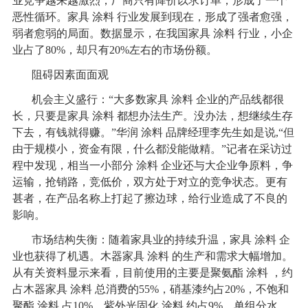
业竞争越来越激烈，厂商只有降价以求订单，形成了一个
恶性循环。家具
涂料
行业发展到现在，形成了强者愈强，
弱者愈弱的局面。数据显示，在我国家具
涂料
行业，小企
业占了80%，却只有20%左右的市场份额。
阻碍因素面面观
机会主义盛行：“大多数家具
涂料
企业的产品线都很
长，只要是家具
涂料
都想办法生产。没办法，想继续生存
下去，有钱就得赚。”华润
涂料
品牌经理李先生如是说,“但
由于规模小，资金有限，什么都没能做精。”记者在采访过
程中发现，相当一小部分
涂料
企业还与大企业争原料，争
运输，抢销路，竞低价，双方处于对立的竞争状态。更有
甚者，在产品名称上打起了擦边球，给行业造成了不良的
影响。
市场结构失衡：随着家具业的持续升温，家具
涂料
企
业也获得了机遇。木器家具
涂料
的生产和需求大幅增加。
从有关资料显示来看，目前使用的主要是聚氨酯
涂料
，约
占木器家具
涂料
总消费的55%，硝基漆约占20%，不饱和
聚酯
涂料
占10%，紫外光固化
涂料
约占9%，单组分水