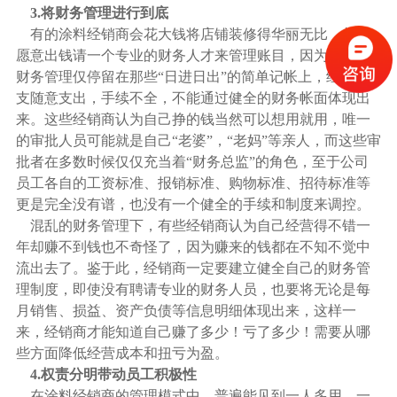
3.将财务管理进行到底
有的涂料经销商会花大钱将店铺
装修
得华丽无比，却不
愿意出钱请一个专业的财务人才来管理账目，因为他们的
财务管理仅停留在那些“日进日出”的简单记帐上，经营开
支随意支出，手续不全，不能通过健全的财务帐面体现出
来。这些经销商认为自己挣的钱当然可以想用就用，唯一
的审批人员可能就是自己“老婆”，“老妈”等亲人，而这些审
批者在多数时候仅仅充当着“财务总监”的角色，至于公司
员工各自的工资标准、报销标准、购物标准、招待标准等
更是完全没有谱，也没有一个健全的手续和制度来调控。
混乱的财务管理下，有些经销商认为自己经营得不错一
年却赚不到钱也不奇怪了，因为赚来的钱都在不知不觉中
流出去了。鉴于此，经销商一定要建立健全自己的财务管
理制度，即使没有聘请专业的财务人员，也要将无论是每
月销售、损益、资产负债等信息明细体现出来，这样一
来，经销商才能知道自己赚了多少！亏了多少！需要从哪
些方面降低经营成本和扭亏为盈。
4.权责分明带动员工积极性
在涂料经销商的管理模式中，普遍能见到一人多用、一