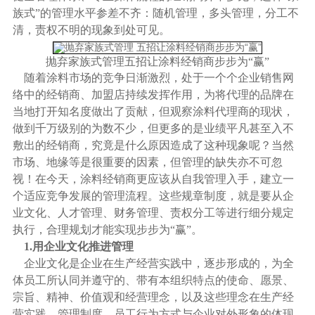
族式”的管理水平参差不齐：随机管理，多头管理，分工不
清，责权不明的现象到处可见。
抛弃家族式管理五招让涂料经销商步步为“赢”
随着
涂料市场
的竞争日渐激烈，处于一个个企业销售网
络中的经销商、加盟店持续发挥作用，为将
代理
的品牌在
当地打开知名度做出了贡献，但观察涂料代理商的现状，
做到千万级别的为数不少，但更多的是业绩平凡甚至入不
敷出的经销商，究竟是什么原因造成了这种现象呢？当然
市场、地缘等是很重要的因素，但管理的缺失亦不可忽
视！在今天，涂料经销商更应该从自我管理入手，建立一
个适应竞争发展的管理流程。这些规章制度，就是要从企
业文化、人才管理、财务管理、责权分工等进行细分规定
执行，合理规划才能实现步步为“赢”。
1.用企业文化推进管理
企业文化是企业在生产经营实践中，逐步形成的，为全
体员工所认同并遵守的、带有本组织特点的使命、愿景、
宗旨、精神、价值观和经营理念，以及这些理念在生产经
营实践、管理制度、员工行为方式与企业对外形象的体现