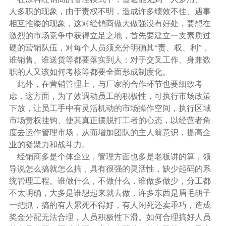
人多职的现象，由于责权不明，造成许多绩效不佳、遇事
相互推诿的现象，这对经销商做大做强没有好处，要想在
激烈的市场竞争中获得立足之地，首先要建立一支素质过
硬的
营销
队伍，对每个人员须充分明确其“责、权、利”，
谁销售、谁送货等都要落实到人；对于交叉工作、身兼数
职的人又该如何考核等都要全面形成制度化。
此外，在营销管理上，与厂家的
合作
环节也要细致考
虑，这方面，为了效调动员工的积极性，可执行市场政策
下放，让员工手中有灵活机动的市场操作空间，执行区域
市场责权挂钩、使其真正摆脱打工者的心态，以经营者角
度去运作管理市场，从而增加团队的主人翁意识，提高企
业的凝聚力和战斗力。
经销商多是个体企业，管理方面也多是老板讲的算，领
导说怎么搞就怎么搞，具有很强的灵活性，缺少起码的系
统管理工程。谁做什么，不做什么，谁做多做少，分工都
不太明确，大多是谁想起来就去做，许多东西是眉毛胡子
一把抓，搞的有人累死不得好，有人闲死还卖乖巧，造成
奖金分配无法合理，人员积极性下滑。如何合理搞好人员