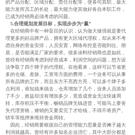
的产品分配、区域分配、责任分配等，使各司其职，最大
能力发挥员工的长处，最大能力使其做好各自本职工作，
已成为经销商必须考虑的问题。
5.合理规划发展目标，实现步步为“赢”
在经销商中有一种盲目的认识，认为做大做强就是要代
理更多的好品牌产品，拥有更大区域代理权，却从来不考
虑自身的资金安排，人员安置，网络布控是否能到位、彻
底，是否能满足厂家的要求。很多涂料经销商也是如此，
曾经有经销商考虑到经营成本，利润空间的问题，想方设
法争取了四个牌子的代理权。在他看来，这样可以节省更
多的仓储、差旅、工资等方面的费用，一个业务可以从事
所有品牌的工作，而且东方不亮西方亮，可以多个牌子多
点利润，谁知搞来搞去，仓库增加了几个，业务人员添加
了不少，效益却没有增加多少，竟造成资金无法快速周
转，库存积压不平衡，畅销品牌无钱进货，可能马上要丧
失代理资格，难销的又要卖完了才给钱，不得不将房产、
轿车等抵押来维持资金周转。
因此，经销商要根据自己的管理能力思量是否摊子越大
利润就越高。曾经有许多知名企业消亡，其中大部分都是