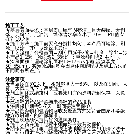
施工工艺
★基层表面要求：基层表面应牢固整洁，且无裂纹、无剥
落、无粉尘、无油污；墙体含水率应小于10％， PH值应
在7~10之间。
★施工方法：施工前要充分搅拌均匀，本产品可辊涂、刷
涂、喷涂，其中喷涂效果最佳。
★工艺流程：合格基面→刮专用腻子2遍→打磨、除尘→涂
本产品1~2遍→涂面漆2~3遍(注：重涂须间隔2~4小时)。
★涂刷面积：理论涂刷面积10~12㎡/Kg/遍(湿膜厚度
50~55um)，实际涂刷面积会因墙体粗糙程度及施工方法的
不同而有所差异。
注意事项
★当温度在5℃以下、相对湿度大于85%、以及在阴雨、大
雾、大风天气下，严禁施工。
★施工间休或结束时，应将未用完的涂料密封保存，以免
干皮、变质。
★已稀释的产品严禁与未稀释的产品混装。
★涂膜保护期需5~7天，期间要注意保护。
★产品废弃物和包装物回收及处置方式须符合国家和各级
地方政府颁布的环保标准。
★施工现场须保持良好的通风条件。
★施工人员在施工过程中须做好有效劳动保护。
★如该产品沾（溅）到皮肤上或眼睛里须立即用清水洗干
净，如出现不适或过敏等症状请立即携带本产品合格证或